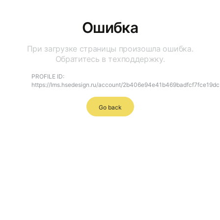
Ошибка
При загрузке страницы произошла ошибка.
Обратитесь в техподдержку.
PROFILE ID:
https://lms.hsedesign.ru/account/2b406e94e41b469badfcf7fce19d
Go back