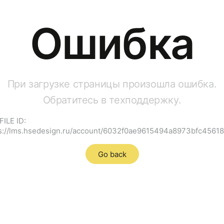
Ошибка
При загрузке страницы произошла ошибка.
Обратитесь в техподдержку.
ILE ID:
s://lms.hsedesign.ru/account/6032f0ae9615494a8973bfc4561
Go back