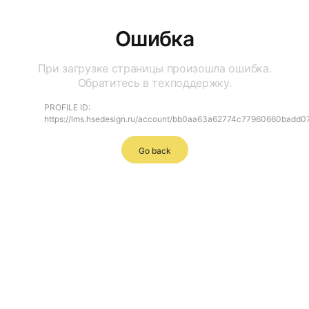
Ошибка
При загрузке страницы произошла ошибка.
Обратитесь в техподдержку.
PROFILE ID:
https://lms.hsedesign.ru/account/bb0aa63a62774c77960660badd0
Go back