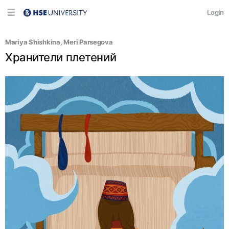
Login
Mariya Shishkina
, 
Meri Parsegova
Хранители плетений