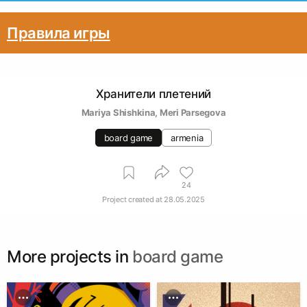
Правила игры
Хранители плетений
Mariya Shishkina
, 
Meri Parsegova
board game
armenia
24
Project created at
28.05.2025
More projects in
board game