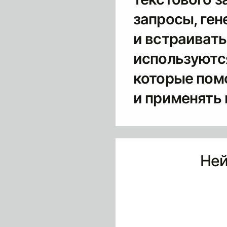
запросы, ген
и встраивать
используютс
которые помо
и применять 
Ней