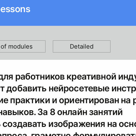
lessons
t of modules
Detailed
для работников креативной инд
ят добавить нейросетевые инст
ие практики и ориентирован на 
авыков. За 8 онлайн занятий
 создавать изображения на осн
апроса, грамотно формулироват