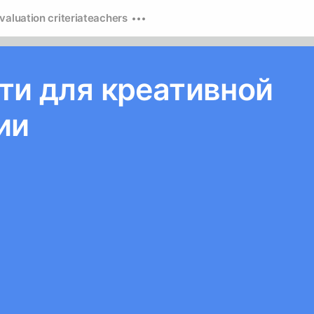
valuation criteria
teachers
ти для креативной
ии