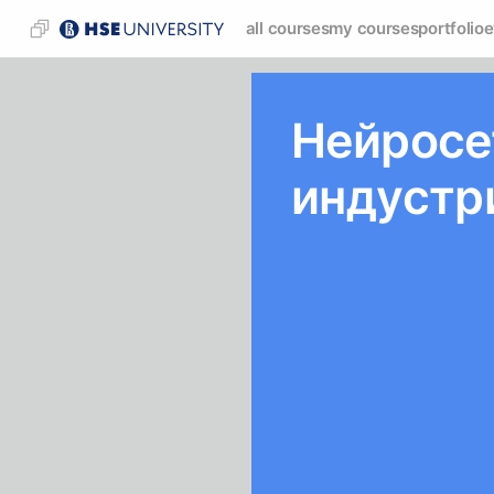
all courses
my courses
portfolio
e
Нейросе
индустр