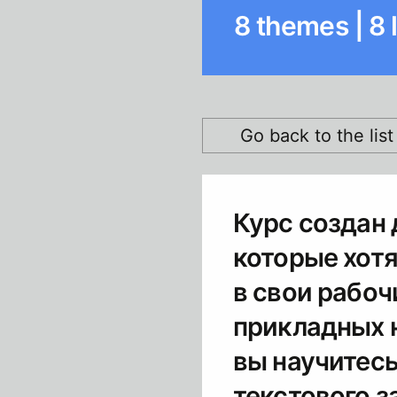
8
themes
|
8
Go back to the lis
Курс создан 
которые хот
в свои рабоч
прикладных н
вы научитесь
текстового з