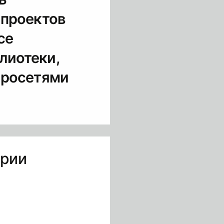
 проектов
се
лиотеки,
йросетями
трии