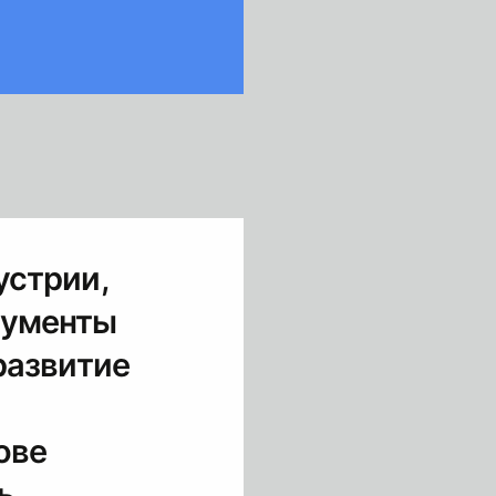
устрии,
рументы
развитие
ове
ь