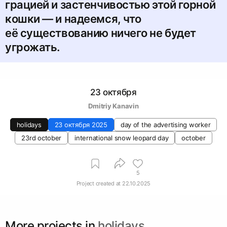
грацией и застенчивостью этой горной
кошки — и надеемся, что
её существованию ничего не будет
угрожать.
23 октября
Dmitriy Kanavin
holidays
23 октября 2025
day of the advertising worker
23rd october
international snow leopard day
october
5
Project created at
22.10.2025
More projects in
holidays