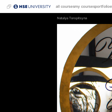
all courses
my courses
portfolio
e
Natalya Toropitsyna