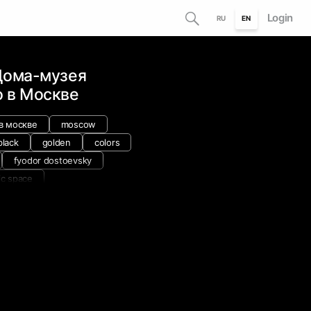
Login
RU
EN
Дома-музея
о в Москве
в москве
moscow
black
golden
colors
fyodor dostoevsky
ic space
hite