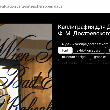
valuation criteria
teachers
open days
Каллиграфия для 
Ф. М. Достоевског
музей-квартира достоевского 
font
exhibition space
museum design
graphics
calligraphy
green
publ
materials and techniques
w