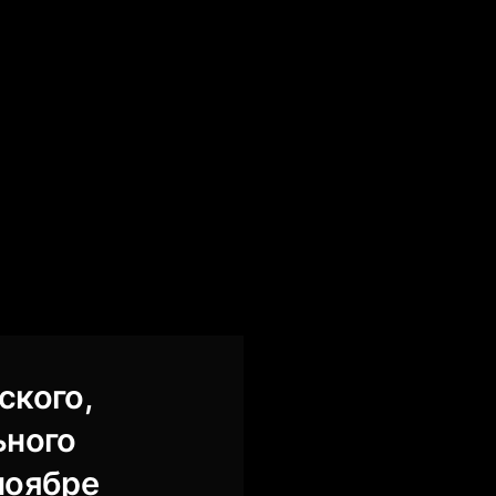
ского,
ьного
ноябре