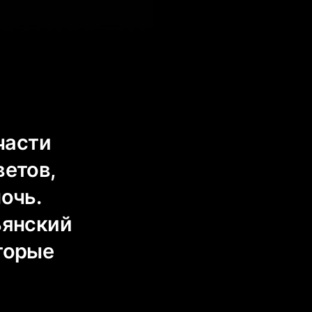
части
ветов,
очь.
ьянский
оторые