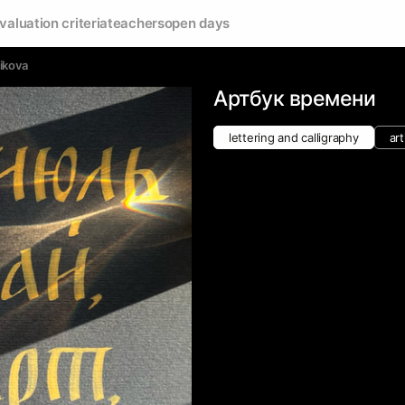
valuation criteria
teachers
open days
ikova
Артбук времени
lettering and calligraphy
art