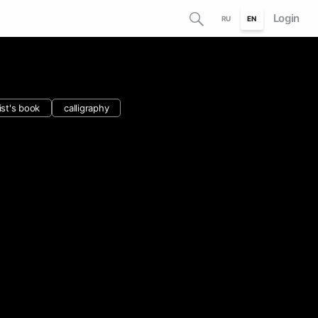
Login
RU
EN
ist's book
calligraphy