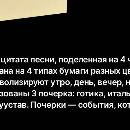
 цитата песни, поделенная на 4 
на на 4 типах бумаги разных ц
олизируют утро, день, вечер, н
ованы 3 почерка: готика, итал
луустав. Почерки — события, к