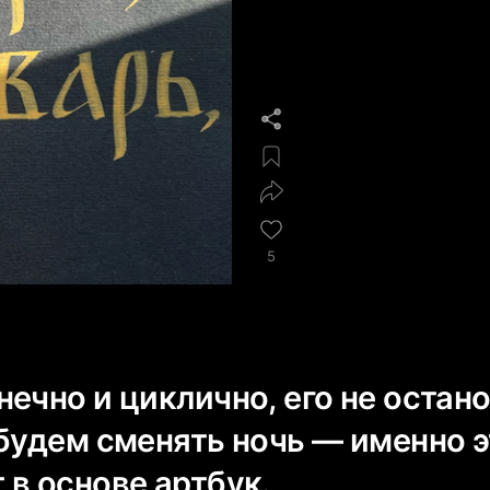
5
ечно и циклично, его не остано
 будем сменять ночь — именно э
 в основе артбук.