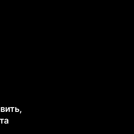
вить,
та