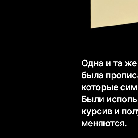
Одна и та же
была прописа
которые симв
Были использ
курсив и по
меняются.