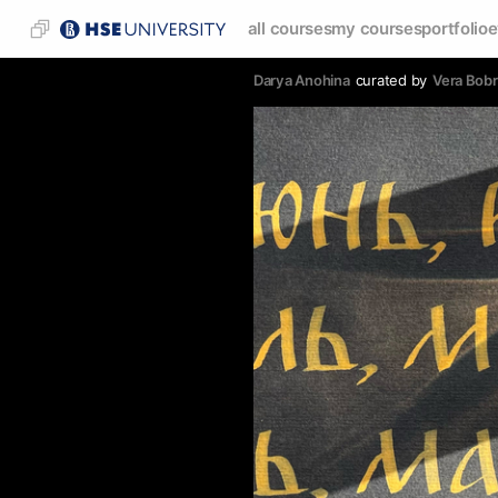
all courses
my courses
portfolio
e
Darya Anohina
curated by
Vera Bobr