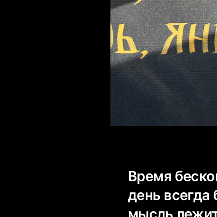
Время бескон
день всегда
мысль лежит