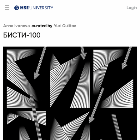
Login
Anna Ivanova
curated by
Yuri Gulitov
БИСТИ-100