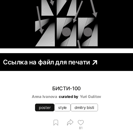
Ссылка на файл для печати
БИСТИ-100
Anna Ivanova
curated by
Yuri Gulitov
poster
style
dmitry bisti
81