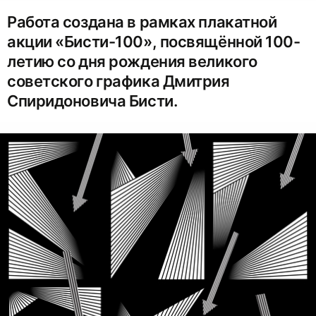
Работа создана в рамках плакатной
акции «Бисти-100», посвящённой 100-
летию со дня рождения великого
советского графика Дмитрия
Спиридоновича Бисти.