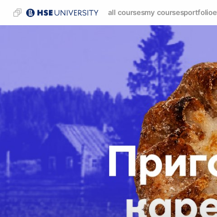
all courses
my courses
portfolio
e