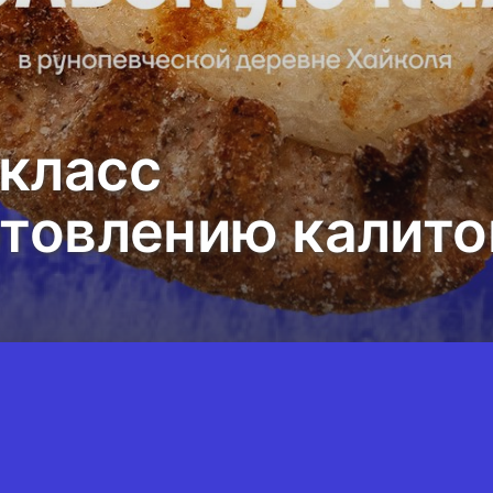
класс
отовлению калито