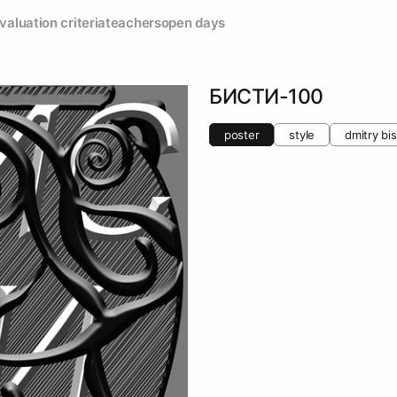
valuation criteria
teachers
open days
БИСТИ-100
poster
style
dmitry bis