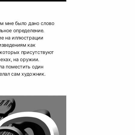
ом мне было дано слово
льное определение.
ие на иллюстрации
изведениям как
 которых присутствуют
пехах, на оружии.
ла поместить один
делал сам художник.