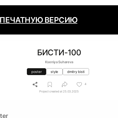
 ПЕЧАТНУЮ ВЕРСИЮ
БИСТИ-100
Kseniya Suhareva
poster
style
dmitry bisti
4
Project created at
25.03.2025
ter