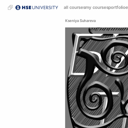
all courses
my courses
portfolio
e
Kseniya Suhareva