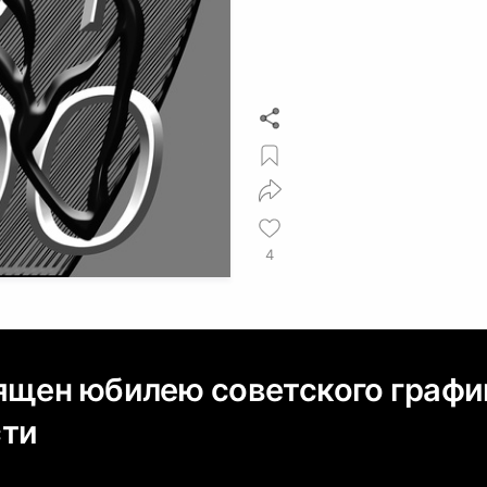
4
ящен юбилею советского графи
сти