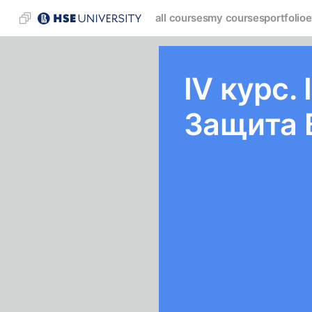
all courses
my courses
portfolio
e
IV курс.
Защита 