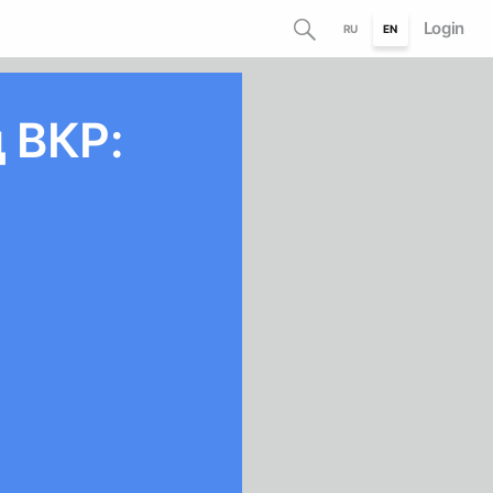
Login
RU
EN
д ВКР: