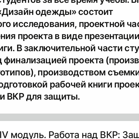
«Дизайн одежды» состоит
го исследования, проектной ча
ния проекта в виде презентаци
иги. В заключительной части ст
д финализацией проекта (произ
тотипов), производством съемк
одготовкой рабочей книги прое
и ВКР для защиты.
. IV модуль. Работа над ВКР: За