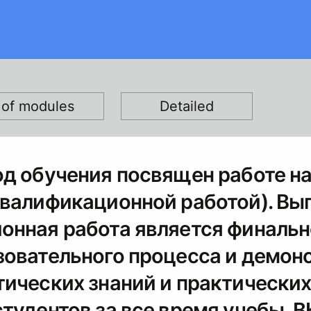
t of modules
Detailed
од обучения посвящен работе н
квалификационной работой). Вы
онная работа является финаль
зовательного процесса и демон
ических знаний и практических
тудентов за все время учебы. В