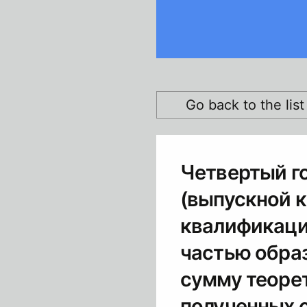
Go back to the lis
Четвертый г
(выпускной 
квалификаци
частью обра
сумму теорет
полученных с