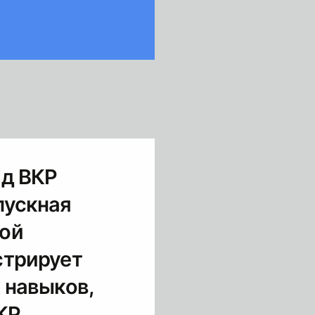
ад ВКР
пускная
ной
стрирует
 навыков,
КР