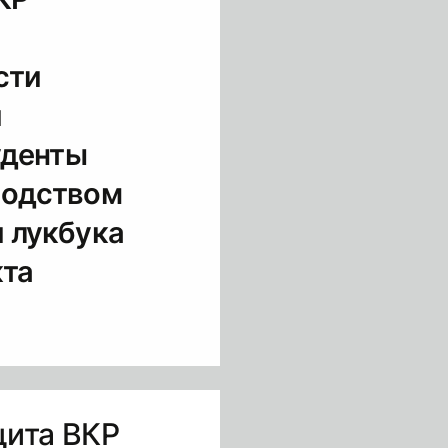
сти
и
уденты
водством
и лукбука
кта
щита ВКР