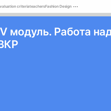
valuation criteria
teachers
Fashion Design
 IV модуль. Работа на
ВКР