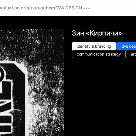
valuation criteria
teachers
DVA DESIGN
Зин «Кирпичи»
identity & branding
dva des
communication strategy
ar