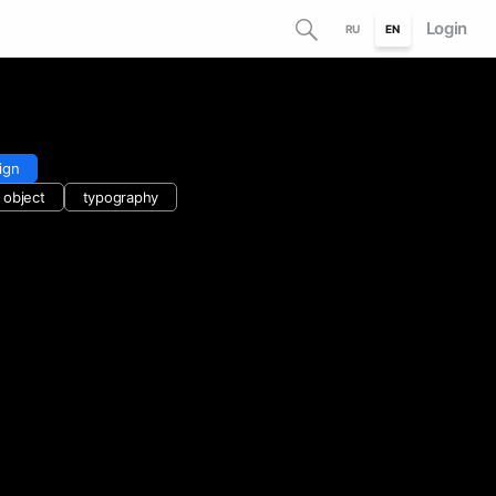
Login
RU
EN
ign
t object
typography