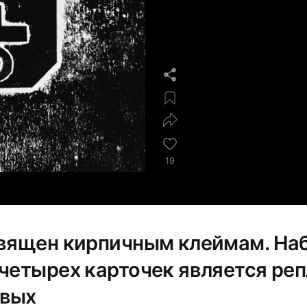
19
священ кирпичным клеймам. На
 четырех карточек является ре
ивых