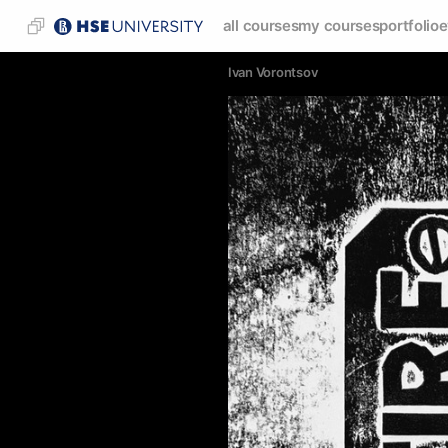
all courses
my courses
portfolio
e
Ivan Vorontsov