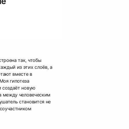
ые
троена так, чтобы
аждый из этих слоёв, а
отают вместе в
Моя гипотеза
и создаёт новую
ца между человеческим
ушатель становится не
 соучастником