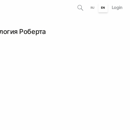
Login
RU
EN
логия Роберта