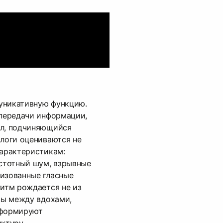
уникативную функцию.
 передачи информации,
ал, подчиняющийся
слоги оцениваются не
характеристикам:
стотный шум, взрывные
лизованные гласные
Ритм рождается не из
узы между вдохами,
 формируют
ктуру.