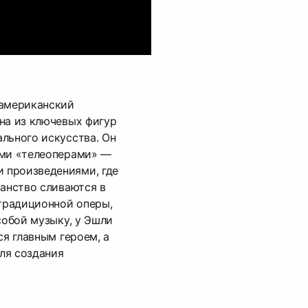
 американский
на из ключевых фигур
льного искусства. Он
ими «телеоперaми» —
 произведениями, где
ранство сливаются в
 традиционной оперы,
собой музыку, у Эшли
ся главным героем, а
ля создания