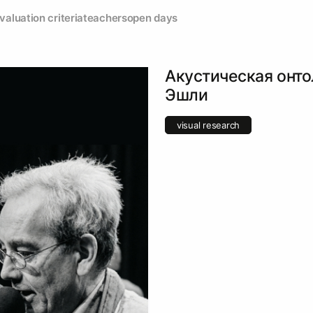
valuation criteria
teachers
open days
Акустическая онто
Эшли
visual research