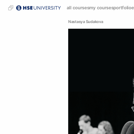
all courses
my courses
portfolio
e
Nastasya Sudakova