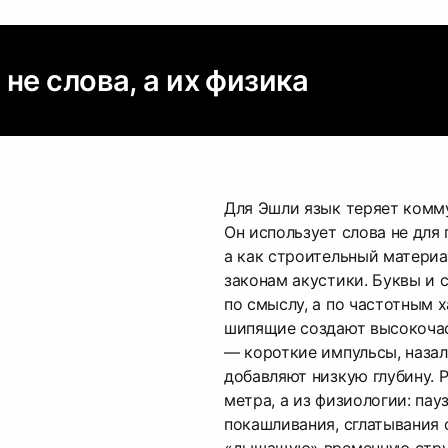
не слова, а их физика
Для Эшли язык теряет комм
Он использует слова не для
а как строительный матери
законам акустики. Буквы и 
по смыслу, а по частотным 
шипящие создают высокоча
— короткие импульсы, наза
добавляют низкую глубину. 
метра, а из физиологии: па
покашливания, сглатывания
«дышащую» временную стру