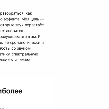
разобраться, как
го эффекта. Моя цель —
которые звук перестаёт
и становится
разующим агентом. Я
о не хронологически, а
боты со звуком:
етику, спектральную
енное мышление.
иболее