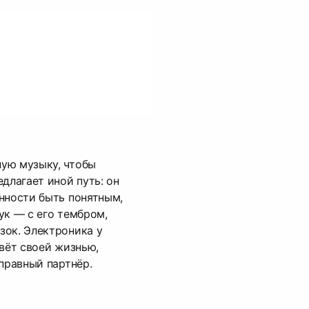
ую музыку, чтобы
длагает иной путь: он
нности быть понятным,
ук — с его тембром,
зок. Электроника у
ивёт своей жизнью,
оправный партнёр.