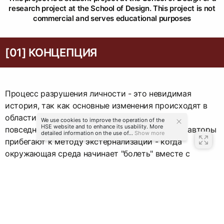
research project at the School of Design. This project is not
commercial and serves educational purposes
[01] КОНЦЕПЦИЯ
Процесс разрушения личности - это невидимая
история, так как основные изменения происходят в
области психики, скрытой под оболочкой
We use cookies to improve the operation of the
HSE website and to enhance its usability. More
повседневности. Чтобы сделать это видимым, авторы
detailed information on the use of...
Show more
прибегают к методу экстернализации - когда
окружающая среда начинает "болеть" вместе с
героем. В живописи отправной точкой могут служить
работы Фрэнсиса Бэкона. Его деформированные
фигуры, заключенные в геометрию, наглядно
демонстрируют уничтожение человеческой сущности.
Это не просто портреты, это фиксация момента, когда