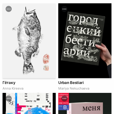
Гётаку
Urban Bestiari
Anna Kireeva
Mariya Nekuchaeva