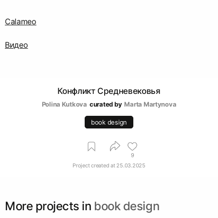
Calameo
Видео
Конфликт Средневековья
Polina Kutkova
curated by
Marta Martynova
book design
9
Project created at
25.03.2025
More projects in
book design