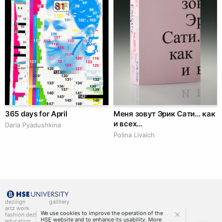
365 days for April
Меня зовут Эрик Сати… как
и всех…
Daria Pyadushkina
Polina Livaich
deziiign
gallllery
artz work
gallllery.art
We use cookies to improve the operation of the
fashion deziiign
kiiids.art
HSE website and to enhance its usability. More
education