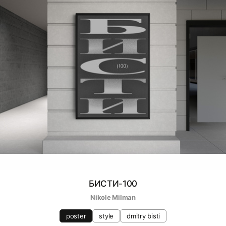
БИСТИ-100
Nikole Milman
poster
style
dmitry bisti