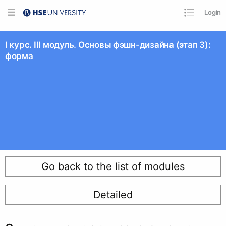
Login
I курс. III модуль. Основы фэшн-дизайна (этап 3):
форма
Go back to the list of modules
Detailed