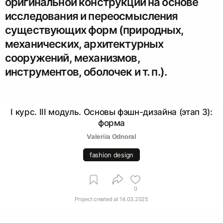
оригинальной конструкции на основе
исследования и переосмысления
существующих форм (природных,
механических, архитектурных
сооружений, механизмов,
инструментов, оболочек и т. п.).
I курс. III модуль. Основы фэшн-дизайна (этап 3):
форма
Valeriia Odnoral
fashion design
0
Project created at
14.03.2025