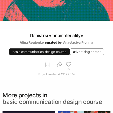
Плакаты «Innomateriality»
Alina Reutenko
curated by
Anastasiya Pronina
basic communication design course
advertising poster
10
Project created at
21.12.2024
More projects in
basic communication design course