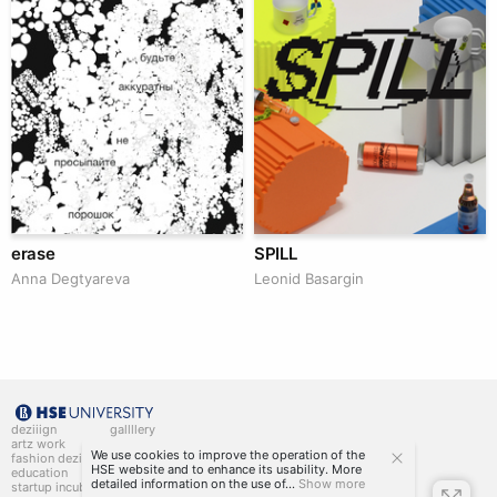
erase
SPILL
Anna Degtyareva
Leonid Basargin
deziiign
gallllery
artz work
gallllery.art
We use cookies to improve the operation of the
fashion deziiign
kiiids.art
HSE website and to enhance its usability. More
education
detailed information on the use of...
Show more
startup incubator