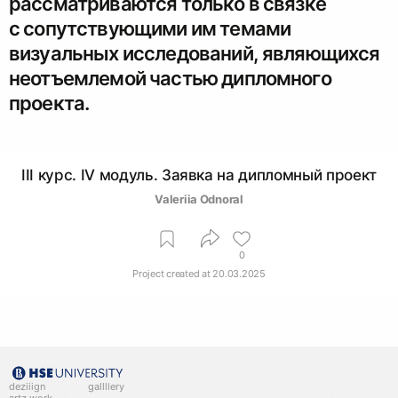
рассматриваются только в связке
с сопутствующими им темами
визуальных исследований, являющихся
неотъемлемой частью дипломного
проекта.
III курс. IV модуль. Заявка на дипломный проект
Valeriia Odnoral
0
Project created at
20.03.2025
deziiign
gallllery