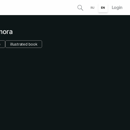
Login
RU
EN
mora
e
illustrated book