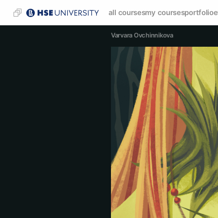
all courses
my courses
portfolio
e
Varvara Ovchinnikova