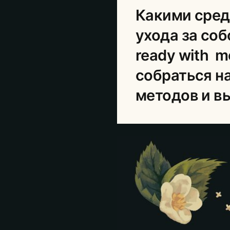
Какими сред
ухода за соб
ready with m
собраться н
методов и в