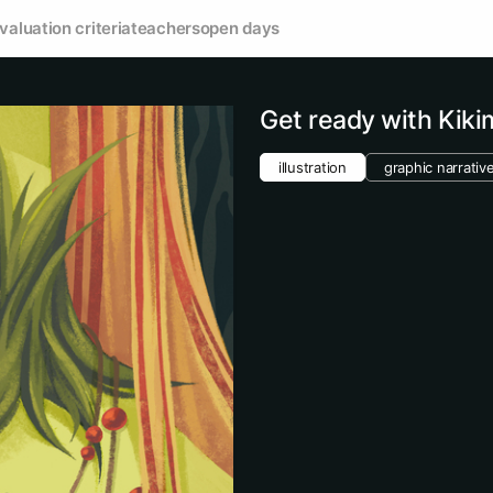
valuation criteria
teachers
open days
Get ready with Kiki
illustration
graphic narrativ