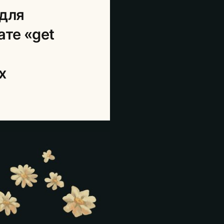
 для
ате «get
х