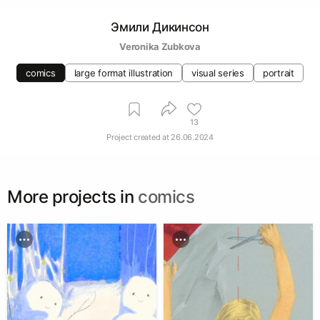
Эмили Дикинсон
Veronika Zubkova
comics
large format illustration
visual series
portrait
13
Project created at
26.06.2024
More projects in
comics