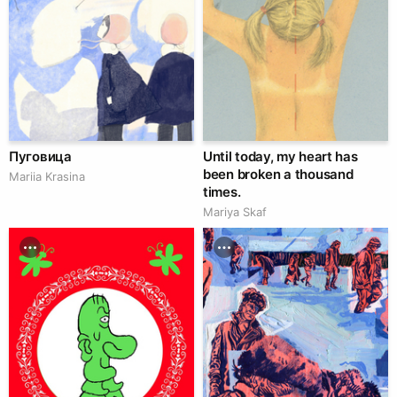
Пуговица
Until today, my heart has
been broken a thousand
Mariia Krasina
times.
Mariya Skaf