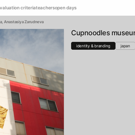
valuation criteria
teachers
open days
ya
, 
Anastasiya Zarudneva
Cupnoodles museu
identity & branding
japan