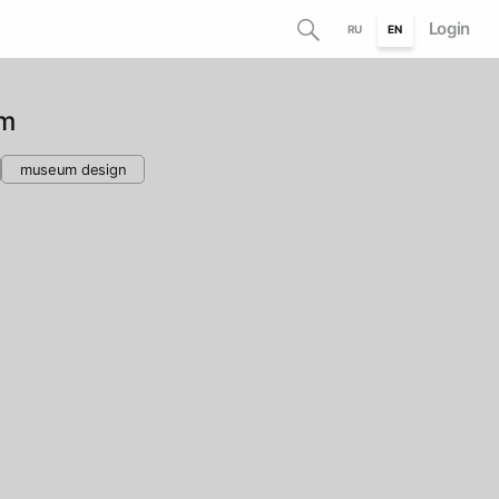
Login
RU
EN
m
museum design