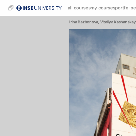
all courses
my courses
portfolio
e
Irina Bazhenova
, 
Vitaliya Kashanska