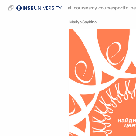
all courses
my courses
portfolio
e
Mariya Saykina