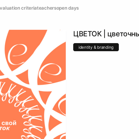
valuation criteria
teachers
open days
ЦВЕТОК | цветочн
identity & branding