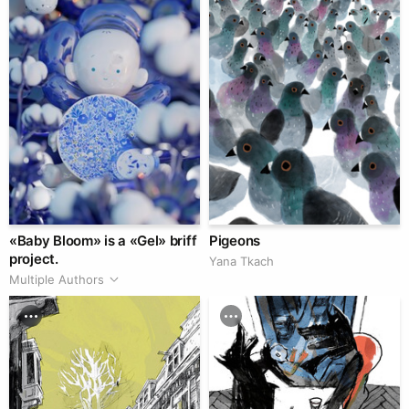
«Baby Bloom» is a «Gel» briff
Pigeons
project.
Yana Tkach
Multiple Authors