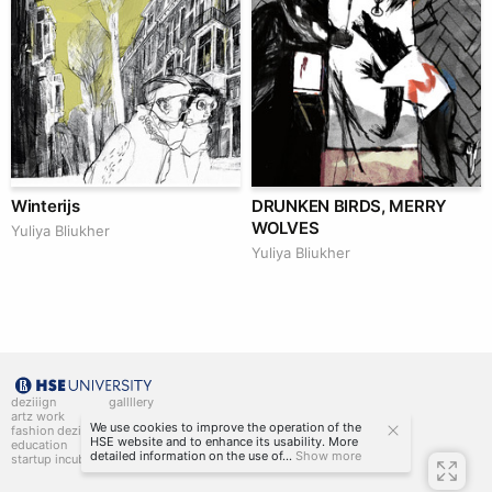
Winterijs
DRUNKEN BIRDS, MERRY
WOLVES
Yuliya Bliukher
Yuliya Bliukher
deziiign
gallllery
artz work
gallllery.art
We use cookies to improve the operation of the
fashion deziiign
kiiids.art
HSE website and to enhance its usability. More
education
detailed information on the use of...
Show more
startup incubator