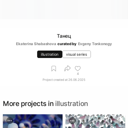
Танец
Ekaterina Shabashova
curated by
Evgeny Tonkonogy
illustration
visual series
4
Project created at
26.06.2025
More projects in
illustration