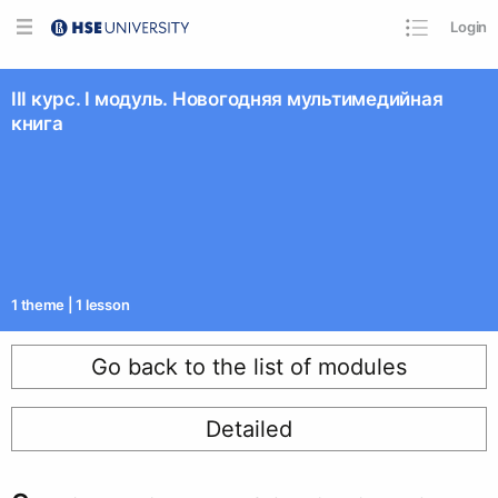
Login
III курс. I модуль. Новогодняя мультимедийная
книга
1
theme
|
1
lesson
Go back to the list of modules
Detailed