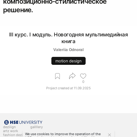
композиционно-стилистическое
решение.
III курс. I модуль. Новогодняя мультимедийная
книга
Valeriia Odnoral
motion design
0
Project created at
11.09.2025
deziiign
gallllery
artz work
gallllery.art
We use cookies to improve the operation of the
fashion deziiign
kiiids.art