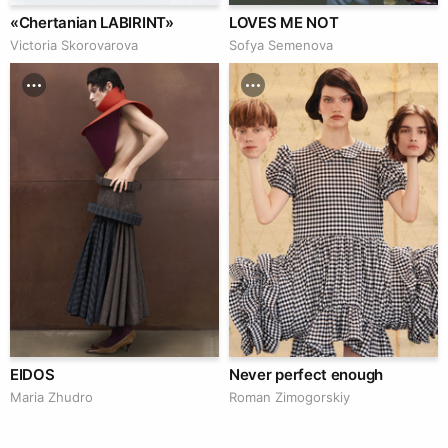
«Chertanian LABIRINT»
LOVES ME NOT
Victoria Skorovarova
Sofya Semenova
EIDOS
Never perfect enough
Maria Zhudro
Roman Zimogorskiy