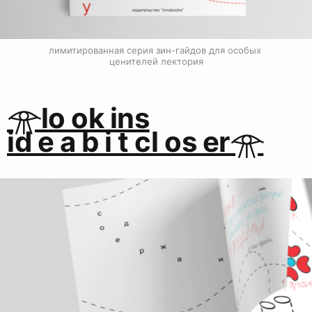
лимитированная серия зин-гайдов для особых 
ценителей лектория
𓁿lo ok ins
id e a b i t cl os er𓁿