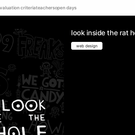
valuation criteria
teachers
open days
look inside the rat h
web design