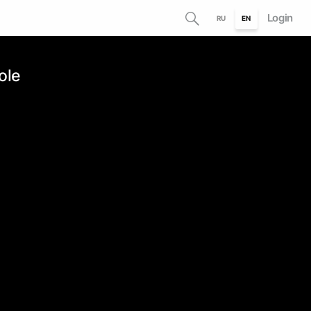
Login
RU
EN
ole