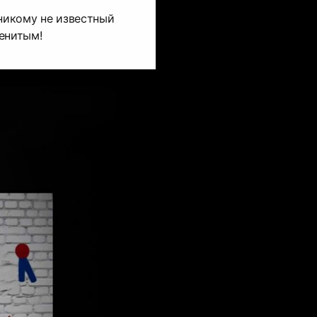
 никому не известный
енитым!