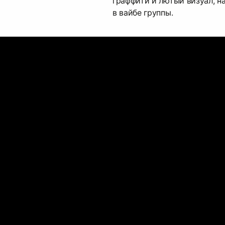
граффити и лютый визуал, н
в вайбе группы.