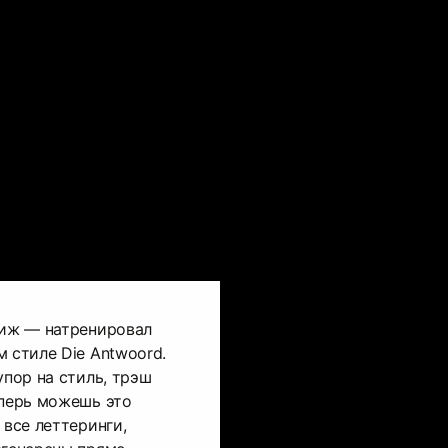
виж — натренировал
м стиле Die Antwoord.
упор на стиль, трэш
еперь можешь это
 все леттеринги,