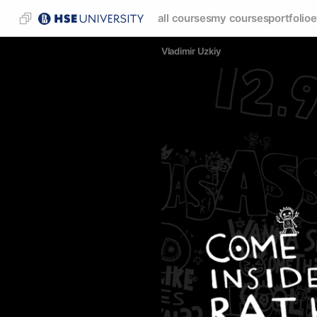
all courses
my courses
portfolio
e
Vladimir Uzkiy