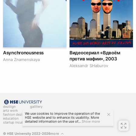
Asynchronousness
Видеосериал «Вдвоём
против мафии», 2003
Anna Znamenskaya
Аleksandr SHaburov
deziiign
gallllery
artz work
gallllery.art
We use cookies to improve the operation of the
fashion deziiign
kiiids.art
HSE website and to enhance its usability. More
education
detailed information on the use of...
Show more
startup incubator
© HSE University 2022-2026
more