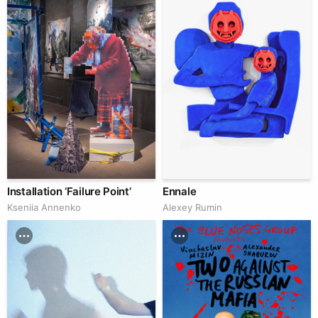
Installation ‘Failure Point’
Ennale
Kseniia Аnnenko
Аlexey Rumin