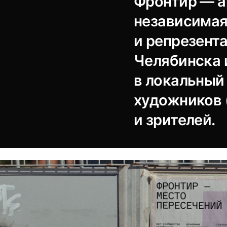
Фронтир — а
независимая
и репрезент
Челябинска и
в локальный
художников (
и зрителей.