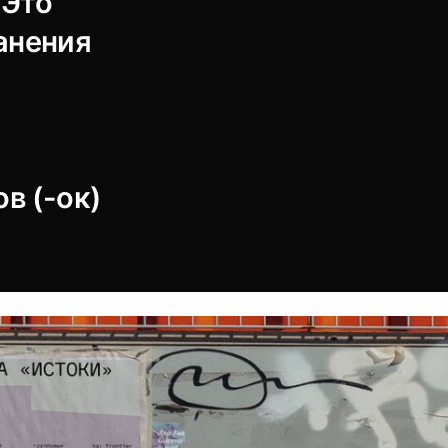
 Это
анения
в (-ок)