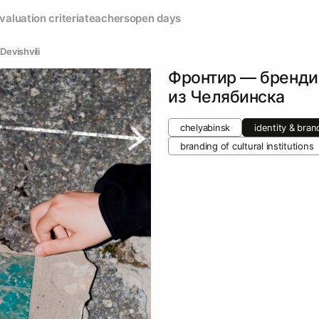
valuation criteria
teachers
open days
Devishvili
Фронтир — бренди
из Челябинска
chelyabinsk
identity & bran
branding of cultural institutions