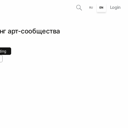
Login
RU
EN
нг арт-сообщества
ding