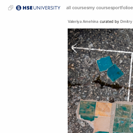
all courses
my courses
portfolio
e
Valeriya Amehina
curated by
Dmitry 