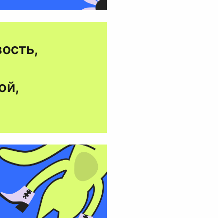
вость,
ой,