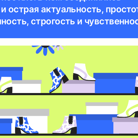
и острая актуальность, просто
ность, строгость и чувственно