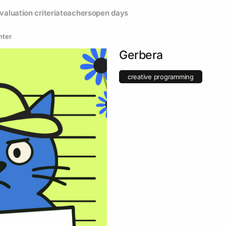
valuation criteria
teachers
open days
hter
Gerbera
creative programming