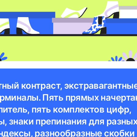
тный контраст, экстравагантны
рминалы. Пять прямых начерта
питель, пять комплектов цифр,
ы, знаки препинания для разны
индексы, разнообразные скобки