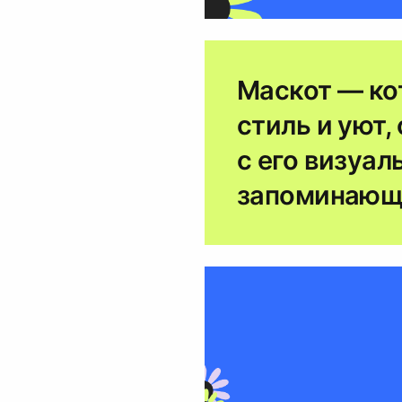
Маскот — кот
стиль и уют
с его визуа
запоминающе