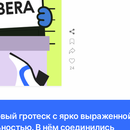
24
овый гротеск с ярко выраженно
ностью. В нём соединились