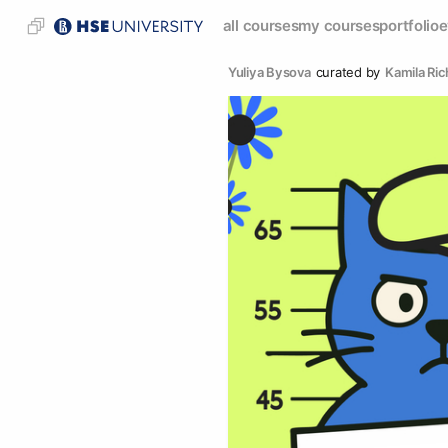
all courses
my courses
portfolio
e
Yuliya Bysova
curated by
Kamila Ric