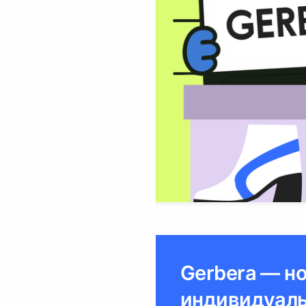
Gerbera — н
индивидуаль