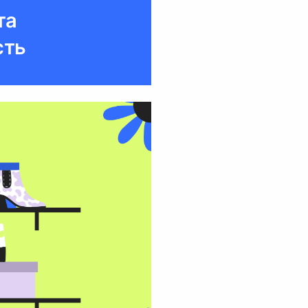
та
сть