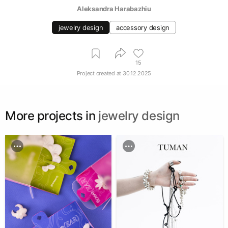
Aleksandra Harabazhiu
jewelry design
accessory design
15
Project created at
30.12.2025
More projects in
jewelry design