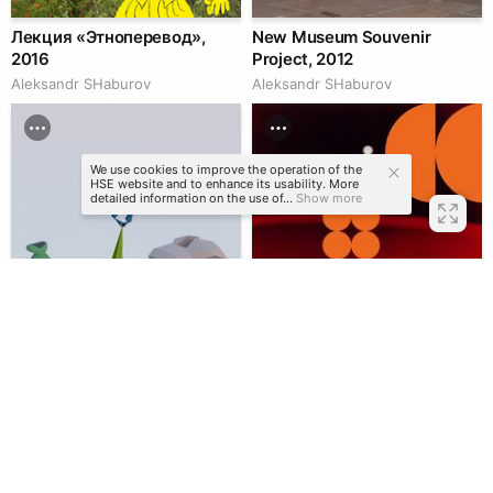
Лекция «Этноперевод»,
New Museum Souvenir
2016
Project, 2012
Аleksandr SHaburov
Аleksandr SHaburov
We use cookies to improve the operation of the
HSE website and to enhance its usability. More
detailed information on the use of...
Show more
Урок: Скелет в Blender
Онлайн-курс «История
часть вторая.
фотографии»
Roman Ermakov
Multiple Authors