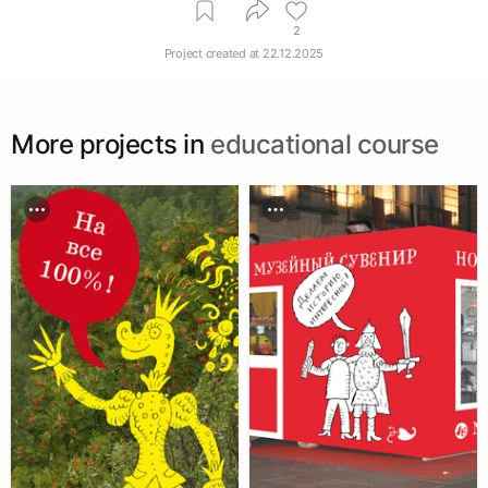
2
Project created at
22.12.2025
More projects in
educational course