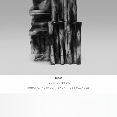
0
67×102×83 см

пенополистирол, акрил, светодиоды