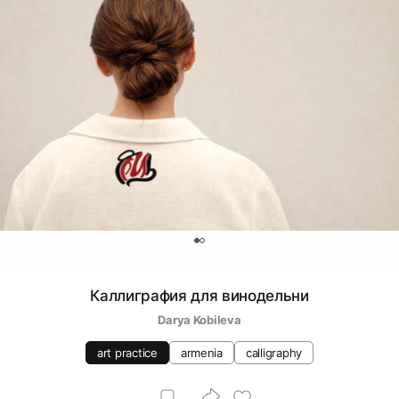
0
Каллиграфия для винодельни
Darya Kobileva
art practice
armenia
calligraphy