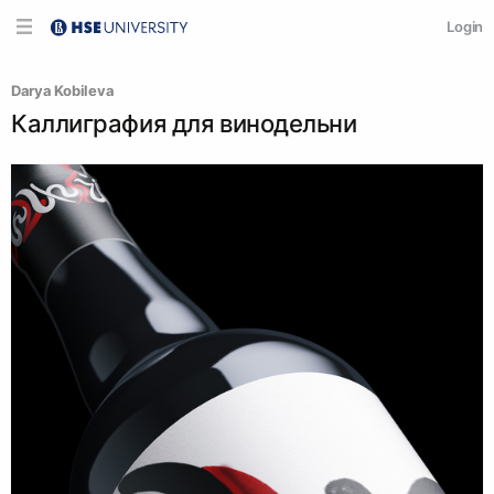
Login
Darya Kobileva
Каллиграфия для винодельни