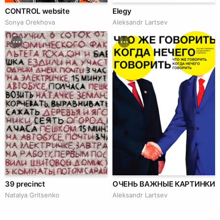
CONTROL website
Elegy
Sonya Orekhova
Аleksandr Lartsev
39 precinct
ОЧЕНЬ ВАЖНЫЕ КАРТИНКИ
Natalya Gritsenko
Аleksandr Lartsev