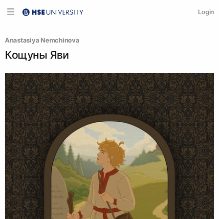
Login
Anastasiya Nemchinova
Кощуны Яви