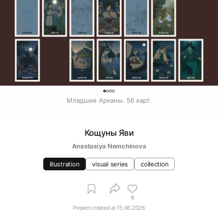
0
Младшие Арканы. 56 карт.
Кощуны Яви
Anastasiya Nemchinova
illustration
visual series
collection
6
Project created at
15.06.2026