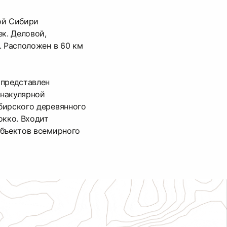
ой Сибири
ек. Деловой,
. Расположен в 60 км
 представлен
накулярной
бирского деревянного
окко. Входит
объектов всемирного