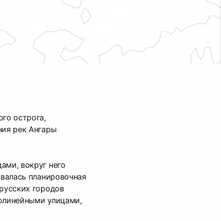
ого острога,
ния рек Ангары
ами, вокруг него
ровалась планировочная
 русских городов
волинейными улицами,