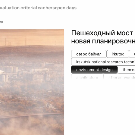
valuation criteria
teachers
open days
va
Пешеходный мост 
новая планировочн
озеро байкал
irkutsk
irskutsk national research techni
environment design
theme
architecture
siberian wood
educational environment design