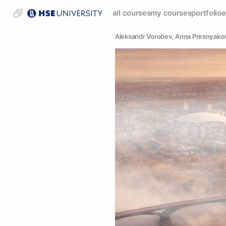
all courses
my courses
portfolio
e
Aleksandr Vorobev
, 
Anna Presnyako