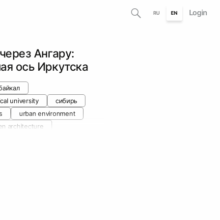
Login
RU
EN
через Ангару:
ая ось Иркутска
байкал
cal university
сибирь
s
urban environment
en architecture