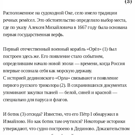
Расположенное на судоходной Оке, село имело традиции
речных ремёсел. Это обстоятельство определило выбор места,
где по указу Алексея Михайловича в 1667 году была основана
первая государственная верфь.
Первый отечественный военный корабль «Орёл» (1) был
построен здесь же. Его появление стало событием,
определившим начало новой эпохи — времени, когда Россия
впервые осознала себя как морскую державу.
С историей дединовского «Орла» связывают и появление
первого русского триколора (2). В сохранившихся документах
упоминают закупки тканей — белой, синей и красной —
специально для паруса и флагов.
И ботик (3) отсюда? Известно, что его Пётр I обнаружил в
Измайлово. Но как ботик там очутился? Некоторые историки
утверждают, что судно построено в Дединово. Доказательством