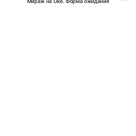
Мираж на Оке. Форма ожидания
несостоявшегося города
Elina  Monakhova
curated by
Fedor Oparin
environment design
themes
territory improvement
architecture
peter I
festival
17
Project created at
31.05.2026
More projects in
environment design