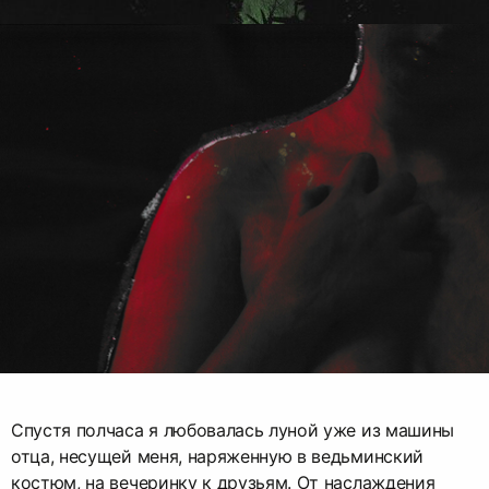
Спустя полчаса я любовалась луной уже из машины
отца, несущей меня, наряженную в ведьминский
костюм, на вечеринку к друзьям. От наслаждения