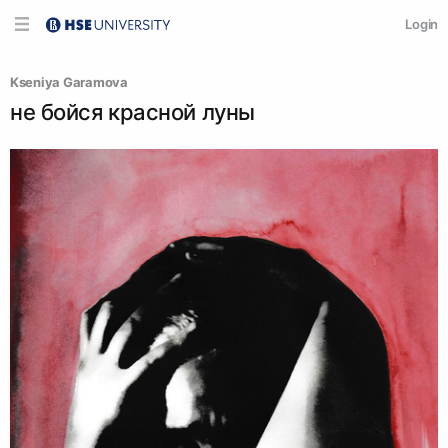
Login
Kseniya Garamova
не бойся красной луны