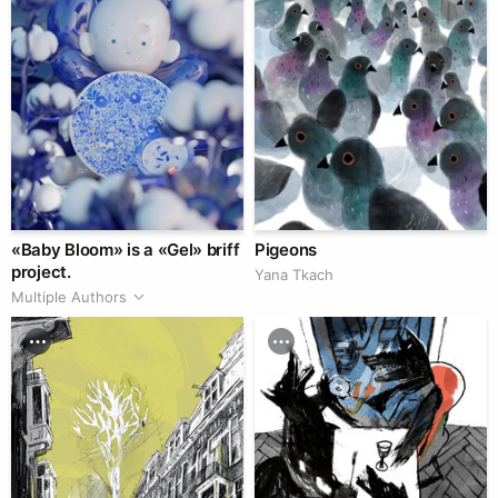
«Baby Bloom» is a «Gel» briff
Pigeons
project.
Yana Tkach
Multiple Authors