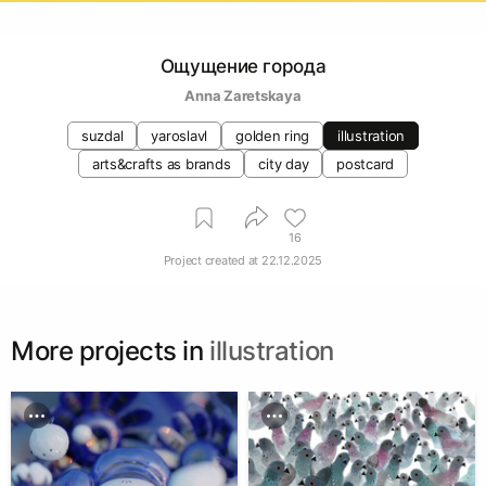
Ощущение города
Anna Zaretskaya
suzdal
yaroslavl
golden ring
illustration
arts&crafts as brands
city day
postcard
16
Project created at
22.12.2025
More projects in
illustration