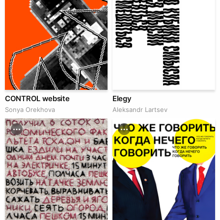
CONTROL website
Elegy
Sonya Orekhova
Аleksandr Lartsev