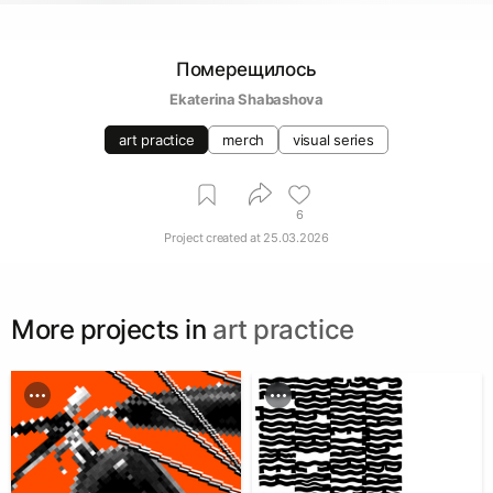
Померещилось
Ekaterina Shabashova
art practice
merch
visual series
6
Project created at
25.03.2026
More projects in
art practice