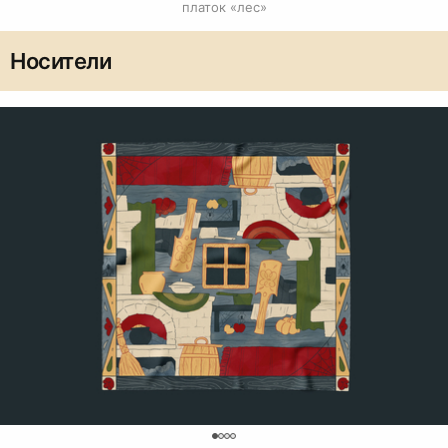
платок «лес»
Носители
0