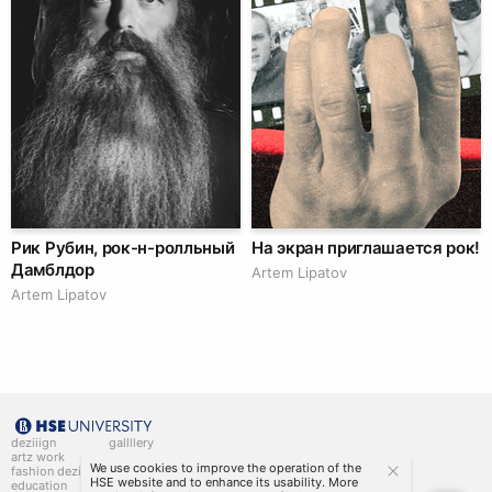
Рик Рубин, рок-н-ролльный
На экран приглашается рок!
Дамблдор
Artem Lipatov
Artem Lipatov
deziiign
gallllery
artz work
gallllery.art
We use cookies to improve the operation of the
fashion deziiign
kiiids.art
HSE website and to enhance its usability. More
education