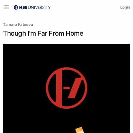
Login
Tamara Fateeva
Though I’m Far From Home