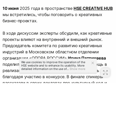
10 июня
2025 года в пространстве
HSE CREATIVE HUB
мы встретились, чтобы поговорить о креативных
бизнес-проектах.
В ходе дискуссии эксперты обсудили, как креативные
проекты влияют на внутренний и внешний рынок.
Председатель комитета по развитию креативных
индустрий в Московском областном отделении
организации «ОПОРА РОССИИ»
Ирина Патрикеева
We use cookies to improve the operation of the
поделилась с предпринимателями, какую помощь в
HSE website and to enhance its usability. More
detailed information on the use of...
Show more
реализации своего проекта они могут получить
благодаря участию в конкурсе. В финале спикеры
рассказали в своих докладах про культурный код и
туристический потенциал регионов.
Вкратце рассказываем тезисы презентации.
Посмотреть полную версию ивента можно в
видеозаписях в
HSE DESIGN LAB
.