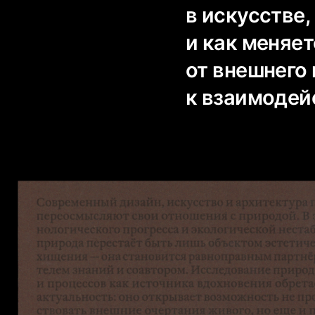
в искусстве,
и как меняе
от внешнего
к взаимодейс