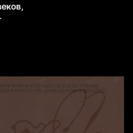
веков,
—