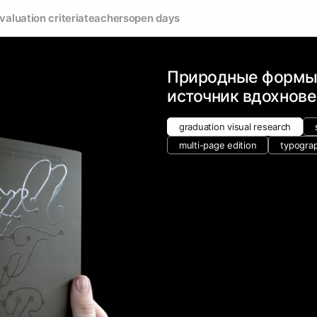
valuation criteria
teachers
open days
Природные формы 
источник вдохнов
graduation visual research
multi-page edition
typogra