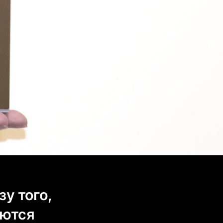
у того,
уются