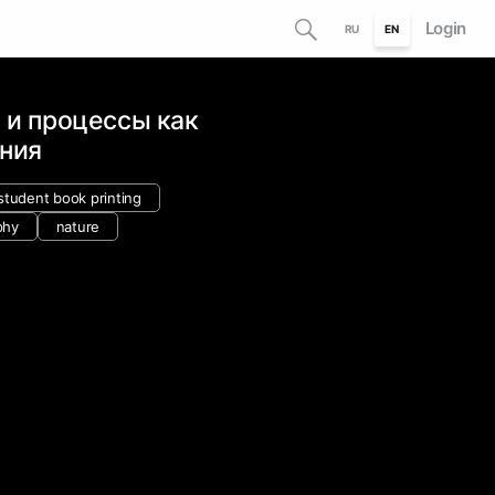
Login
RU
EN
и процессы как
ения
student book printing
phy
nature