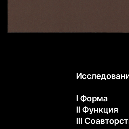
Исследование
I Форма
II Функция
III Соавторс