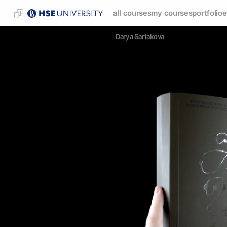
all courses
my courses
portfolio
e
Darya Sartakova 