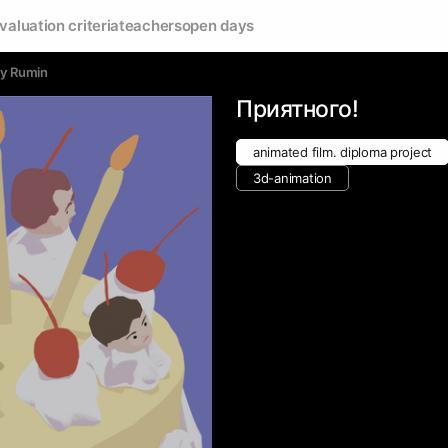
valuation criteria
teachers
open days
ey Rumin
Приятного!
animated film. diploma project
3d-animation