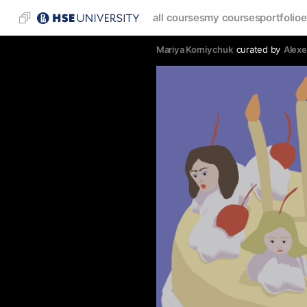
all courses
my courses
portfolio
e
Mariya Korniychuk
curated by
Аlex