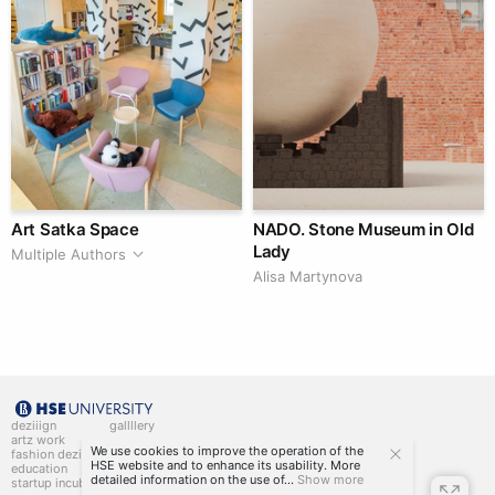
Art Satka Space
NADO. Stone Museum in Old
Lady
Multiple Authors
Alisa Martynova
deziiign
gallllery
artz work
gallllery.art
We use cookies to improve the operation of the
fashion deziiign
kiiids.art
HSE website and to enhance its usability. More
education
detailed information on the use of...
Show more
startup incubator