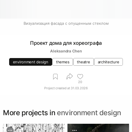
Визуализация фасада с опущенным стеклом
Проект дома для хореографа
Aleksandra Chen
environment design
themes
theatre
architecture
20
Project created at
31.03.2026
More projects in
environment design