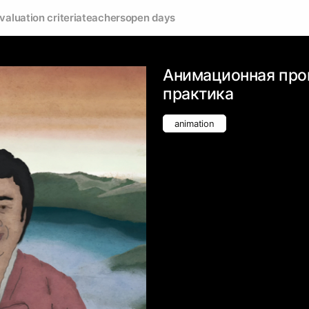
valuation criteria
teachers
open days
Анимационная про
практика
animation