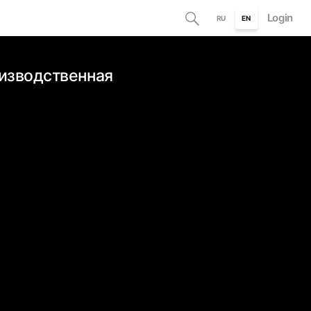
Login
RU
EN
изводственная