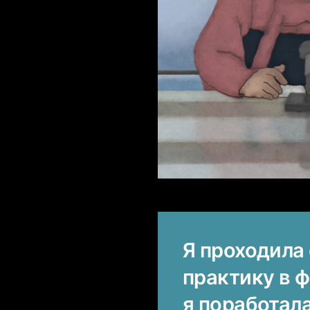
Я проходила
практику в ф
я поработала