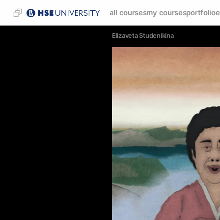
all courses
my courses
portfolio
e
Elizaveta Studenikina