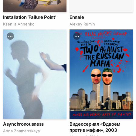
Installation ‘Failure Point’
Ennale
Kseniia Аnnenko
Аlexey Rumin
Asynchronousness
Видеосериал «Вдвоём
против мафии», 2003
Anna Znamenskaya