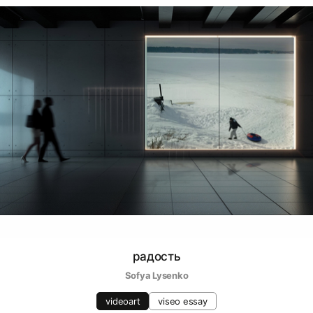
радость
Sofya Lysenko
videoart
viseo essay