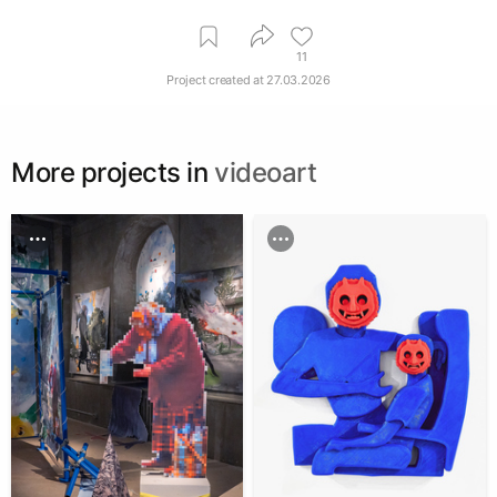
11
Project created at
27.03.2026
More projects in
videoart