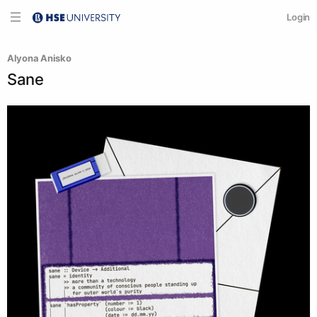
Login
Alyona Anisko
Sane